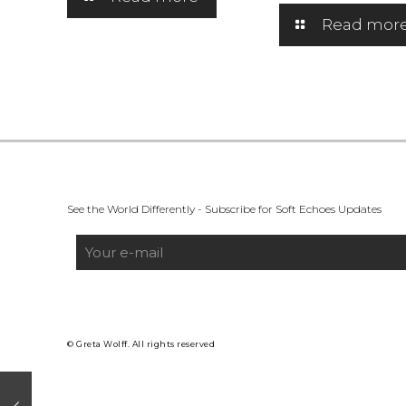
Read mor
See the World Differently - Subscribe for Soft Echoes Updates
© Greta Wolff. All rights reserved