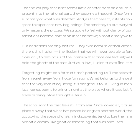
The endless play that is set seems like a chapter from an absurd n
present into the rational part; they become a thought. Once form
summary of what was detected. And, as the final act, instants colle
space to experience new beginnings. The tendency to put everythin
only hastens the process. We struggle to feel without clarity of our 
sensations become part of an inner narrative; almost a story we tel
But narrations are only half real. They exist because of their closen
there is this illusion — the illusion that we will never be able to f
close, only to remind us of the intensity that once was factual; we
hold the ghosts of the past. Just as in love, illusion tries to find its
Forgetting might be a form of time’s protecting us. Time takes th
from regret, away from hope for return. What belongs to the past i
that the very idea of adjusting it is dangerous to us. Living in m
its aliveness seems to bring it right at the place where it was lost.
transforming into a thought after all?
The echo from the past feels still from afar. Once looked at, it brui
place is away; that what has passed belongs to another world, that
occupying the space of one’s mind, souvenirs tend to lose their shap
almost a dream-like ghost of something that was once lived.