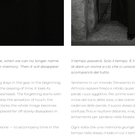
come, when we can no longer name
Il tempo passerà. Solo il tempo. E 
ur memory. Then it will disappear
di dare un nome a ciò che ci unisc
scomparirà del tutto.
 stays in the gap. In the beginning,
Sentiamo in un mondo. Pensiamo in un 
 the passing of time, it loses its
All’inizio appare fresco e nitido, quas
 a heartbeat. The forgetting starts with
perde i suoi aggettivi. Per prime svan
takes the sensation of touch, the
inizia dal tono della voce, o dal color
f clocks, the whole image becomes
cadenza delle parole, il suono stesso d
placed far off slowly disappears in
confusa, fino a risultare distante, irr
lentamente per perdersi nella foresta 
 alone — to accompany time in the
Ogni volta che una memoria giunge al
tempo nello stesso modo in cui il t