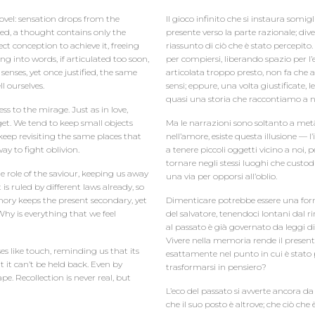
ovel: sensation drops from the
Il gioco infinito che si instaura somi
ed, a thought contains only the
presente verso la parte razionale; div
ct conception to achieve it, freeing
riassunto di ciò che è stato percepito
g into words, if articulated too soon,
per compiersi, liberando spazio per l’
senses, yet once justified, the same
articolata troppo presto, non fa che 
l ourselves.
sensi; eppure, una volta giustificate, 
quasi una storia che raccontiamo a no
ess to the mirage. Just as in love,
orget. We tend to keep small objects
Ma le narrazioni sono soltanto a metà
 keep revisiting the same places that
nell’amore, esiste questa illusione —
 way to fight oblivion.
a tenere piccoli oggetti vicino a noi,
tornare negli stessi luoghi che custod
e role of the saviour, keeping us away
una via per opporsi all’oblio.
s ruled by different laws already, so
emory keeps the present secondary, yet
Dimenticare potrebbe essere una form
 Why is everything that we feel
del salvatore, tenendoci lontani dal 
al passato è già governato da leggi div
Vivere nella memoria rende il present
ses like touch, reminding us that its
esattamente nel punto in cui è stato 
 it can’t be held back. Even by
trasformarsi in pensiero?
e. Recollection is never real, but
L’eco del passato si avverte ancora d
che il suo posto è altrove; che ciò c