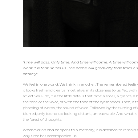
'Time will pass. Only time. And time will come. A time will 
what it is that unites us. The name will gradually fade from o
entirely.'
We feel in one world. We think in another. The remembered feeling
it looks fresh and clear, almost alive, in its closeness to us. Yet, with
adjectives. First, it is the little details that fade: a smell, a glance,
the tone of the voice, or with the tone of the eyeshadoes. Then, it 
phrasing of words, the sound of voice. Followed by the turning o
blurred, only to end up looking distant, unreachable. And what is 
the forest of thoughts.
Whenever an end happens to a memory, it is destined to remain
way time has accompanied us.