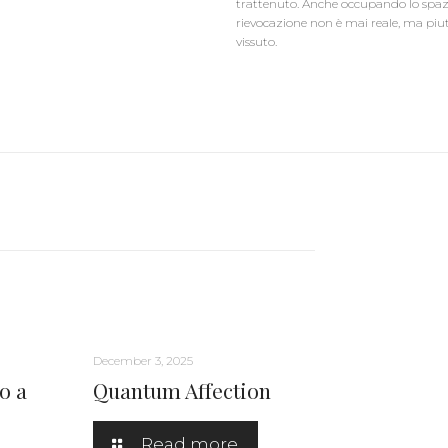
trattenuto. Anche occupando lo spazio
rievocazione non è mai reale, ma piu
vissuto.
December 3, 2025
o a
Quantum Affection
Read more