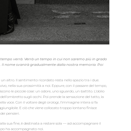
il tempo verrà. Verrà un tempo in cui non saremo più in grado
e. Il nome svanirà gradualmente dalla nostra memoria. Poi
altro. Il sentimento ricordato resta nello spazio tra i due.
i vivo, nella sua prossimità a noi. Eppure, con il passare del tempo,
iscono le piccole cose: un odore, uno sguardo, un battito. L’oblio
e dell’ombretto sugli occhi. Poi prende la sensazione del tatto, la
ella voce. Con il voltare degli orologi, l’immagine intera si fa
aggiungibile. E ciò che viene collocato troppo lontano finisce
dei pensieri.
la sua fine, è destinata a restare sola — ad accompagnare il
empo ha accompagnato noi.