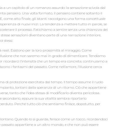
glia a un capitolo di un romanzo assurdo: la sensazione scivola dal
enta pensiero. Una volta formato, il pensiero contiene soltanto il
. E, come atto finale, gli istanti raccolgono una forma concettuale
esperienza di nuovi inizi. La tendenza a mettere tutto in parole, se
accelerare il processo. Fatichiamo a sentire senza una chiarezza dei
le stesse sensazioni diventano parte di una narrazione interiore,
i stessi.
 reali. Esistono per la loro prossimità al miraggio. Come
 l’illusione che non saremo mai in grado di dimenticare. Tendiamo
 per ricordarci l’intensità che un tempo era concreta; continuiamo a
iscono i fantasmi del passato. Come nell’amore, l’illusione cerca
a di protezione esercitata dal tempo. Il tempo assume il ruolo
rimpianto, lontani dalla speranza di un ritorno. Ciò che appartiene
erse, tanto che l’idea stessa di modificarlo diventa pericolosa.
e secondario, eppure la sua vitalità sembra riportarlo
perduto. Perché tutto ciò che sentiamo finisce, dopotutto, per
a lontano. Quando lo si guarda, ferisce come un tocco, ricordandoci
he è passato appartiene a un altro mondo, e che non può essere